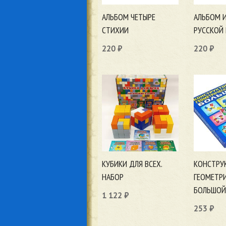
АЛЬБОМ ЧЕТЫРЕ
АЛЬБОМ 
СТИХИИ
РУССКОЙ 
220
₽
220
₽
В корзину
В корзи
КУБИКИ ДЛЯ ВСЕХ.
КОНСТРУ
НАБОР
ГЕОМЕТР
БОЛЬШОЙ
1 122
₽
253
₽
В корзину
В корзи