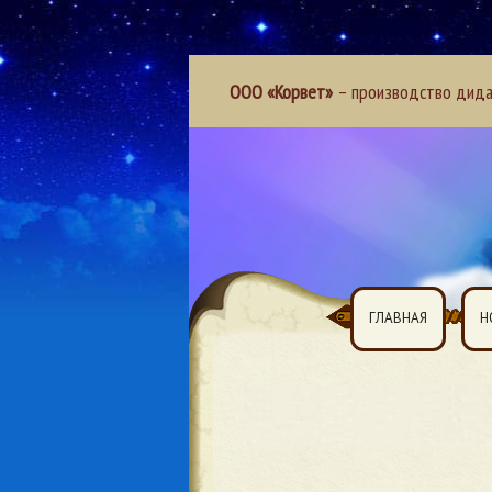
ООО «Корвет»
– производство дидак
ГЛАВНАЯ
Н