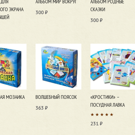
 ДЛЯ
АЛЬБОМ МИР ВОКРУГ
АЛЬБОМ РОДНЫЕ
ОГО ЭКРАНА
СКАЗКИ
300
₽
ШЕЙ
300
₽
В корзину
В корзину
ну
КАЯ МОЗАИКА
ВОЛШЕБНЫЙ ПОЯСОК
«КРОСТИКИ» –
ПОСУДНАЯ ЛАВКА
363
₽
ну
В корзину
231
₽
В корзину