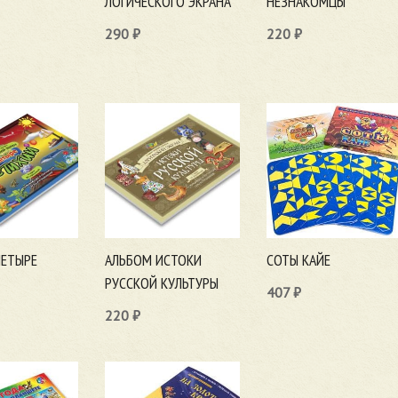
ЛОГИЧЕСКОГО ЭКРАНА
НЕЗНАКОМЦЫ
290
₽
220
₽
ну
В корзину
В корзину
ЧЕТЫРЕ
АЛЬБОМ ИСТОКИ
СОТЫ КАЙЕ
РУССКОЙ КУЛЬТУРЫ
407
₽
220
₽
В корзину
ну
В корзину