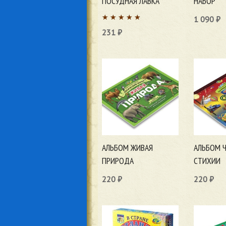
ПОСУДНАЯ ЛАВКА
НАБОР
1 090
₽
231
₽
В корзи
В корзину
АЛЬБОМ ЖИВАЯ
АЛЬБОМ 
ПРИРОДА
СТИХИИ
220
₽
220
₽
В корзину
В корзи