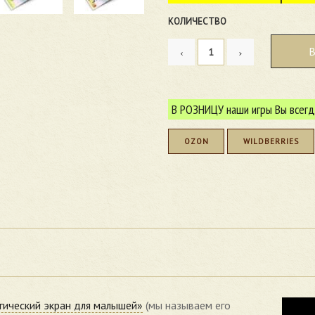
КОЛИЧЕСТВО
В РОЗНИЦУ наши игры Вы всегд
OZON
WILDBERRIES
гический экран для малышей»
(мы называем его