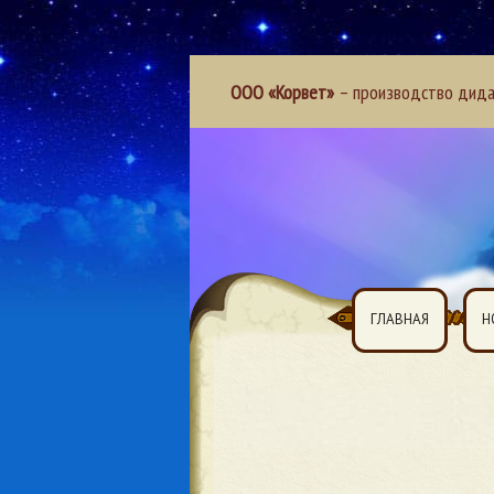
ООО «Корвет»
– производство дидак
ГЛАВНАЯ
Н