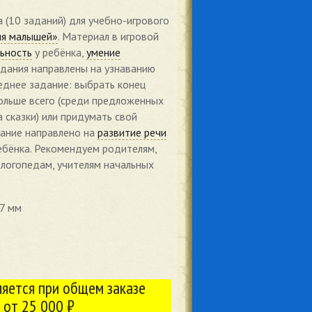
а (10 заданий) для учебно-игрового
ля малышей»
. Материал в игровой
ьность
у ребёнка,
умение
Задания направлены на узнаванию
леднее задание: выбрать конец
больше всего (среди предложенных
 сказки) или придумать свой
дание направлено на
развитие речи
бёнка. Рекомендуем родителям,
 логопедам, учителям начальных
7 мм
яется при общем заказе
 от 25 000 ₽