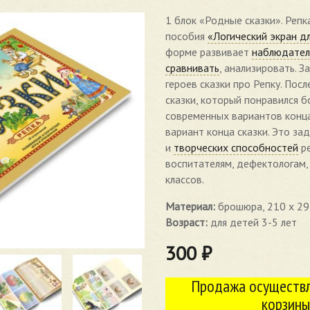
1 блок «Родные сказки». Репк
пособия
«Логический экран д
форме развивает
наблюдател
сравнивать
, анализировать. 
героев сказки про Репку. Пос
сказки, который понравился 
современных вариантов конца
вариант конца сказки. Это за
и
творческих способностей
ре
воспитателям, дефектологам,
классов.
Материал:
брошюра, 210 х 29
Возраст:
для детей 3-5 лет
300
₽
Продажа осуществл
корзины