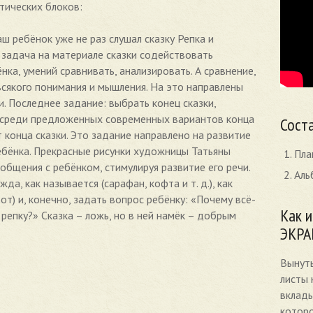
тических блоков:
ш ребёнок уже не раз слушал сказку Репка и
 задача на материале сказки содействовать
ка, умений сравнивать, анализировать. А сравнение,
 всякого понимания и мышления. На это направлены
и. Последнее задание: выбрать конец сказки,
 (среди предложенных современных вариантов конца
Соста
т конца сказки. Это задание направлено на развитие
ебёнка. Прекрасные рисунки художницы Татьяны
Пла
бщения с ребёнком, стимулируя развитие его речи.
Аль
а, как называется (сарафан, кофта и т. д.), как
от) и, конечно, задать вопрос ребёнку: «Почему всё-
Как 
 репку?» Сказка – ложь, но в ней намёк – добрым
ЭКРА
Вынуть
листы 
вклады
которо