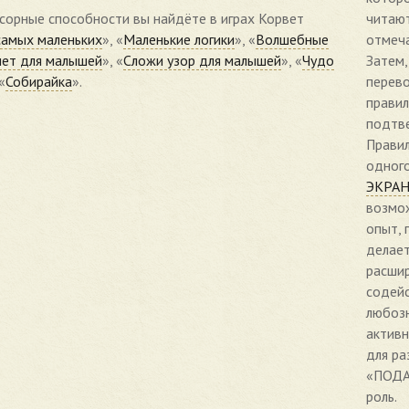
читают
нсорные способности вы найдёте в играх Корвет
отмеча
самых маленьких
», «
Маленькие логики
», «
Волшебные
Затем,
ет для малышей
», «
Сложи узор для малышей
», «
Чудо
перево
 «
Собирайка
».
правил
подтве
Прави
одного
ЭКРАН
возмож
опыт, 
делает
расшир
содей
любозн
активн
для ра
«ПОДА
роль.