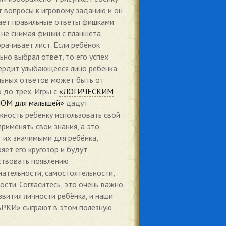
 вопросы к игровому заданию и он
ет правильные ответы фишками.
 не снимая фишки с планшета,
рачивает лист. Если ребёнок
ьно выбрал ответ, то его успех
рдит улыбающееся лицо ребёнка.
льных ответов может быть от
 до трёх. Игры с
«ЛОГИЧЕСКИМ
ОМ для малышей»
дадут
ность ребёнку использовать свой
применять свои знания, а это
 их значимыми для ребёнка,
яет его кругозор и будут
ствовать появлению
ательности, самостоятельности,
ости. Согласитесь, это очень важно
звития личности ребёнка, и наши
РКИ» сыграют в этом полезную