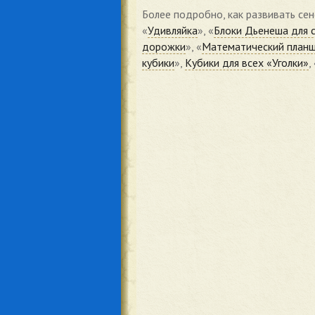
Более подробно, как развивать се
«
Удивляйка
», «
Блоки Дьенеша для 
дорожки
», «
Математический планш
кубики
»,
Кубики для всех «Уголки»
,