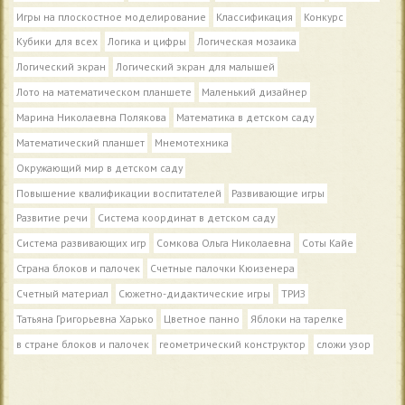
Игры на плоскостное моделирование
Классификация
Конкурс
Кубики для всех
Логика и цифры
Логическая мозаика
Логический экран
Логический экран для малышей
Лото на математическом планшете
Маленький дизайнер
Марина Николаевна Полякова
Математика в детском саду
Математический планшет
Мнемотехника
Окружающий мир в детском саду
Повышение квалификации воспитателей
Развивающие игры
Развитие речи
Система координат в детском саду
Система развивающих игр
Сомкова Ольга Николаевна
Соты Кайе
Страна блоков и палочек
Счетные палочки Кюизенера
Счетный материал
Сюжетно-дидактические игры
ТРИЗ
Татьяна Григорьевна Харько
Цветное панно
Яблоки на тарелке
в стране блоков и палочек
геометрический конструктор
сложи узор